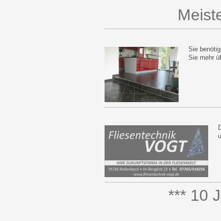
Meist
Sie benöti
Sie mehr ü
u
*** 10