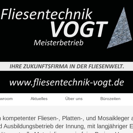
owroom
Aktuelles
Über uns
Bürozeiten
ch kompetenter Fliesen-, Platten-, und Mosaikleger
 Ausbildungsbetrieb der Innung, mit langjähriger E